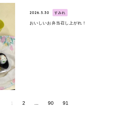
2026.5.30
すみれ
おいしいお弁当召し上がれ！
2
90
91
1
…